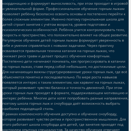
координацию и формирует выносливость, при этом проходит в игровой
и увлекательной форме. Профессиональное обучение горным лыжам
позволяет ребёнку безопасно освоить основы и постепенно перейти к
более сложным элементам. Именно поэтому горнолыжная школа для
детей строит занятия с учётом возраста, уровня подготовки и
психологических особенностей. Ребёнок учится контролировать тело,
скорость и пространство, что положительно влияет на общее развитие.
Регулярное обучение детей горным лыжам формирует уверенность в
себе и умение справляться с новыми задачами. Через практику
осваивается правильная техника катания на горных лыжах, что
снижает риск травм и делает процесс обучения комфортным.
Постепенно дети начинают понимать, как прогрессировать в катании
на горных лыжах, ставя перед собой небольшие, но достижимые цели.
Для начинающих важны структурированные уроки горных лыж, где всё
объясняется понятно и последовательно. По мере роста навыков
появляется интерес к таким элементам, как карвинг на горных лыжах,
который развивает чувство баланса и точность движений. При этом
уроки горных лыж проходят в формате, поддерживающем мотивацию и
интерес ребёнка. Многие дети хотят попробовать разные направления,
поэтому школа горных лыж и сноуборда даёт возможность выбрать
наиболее подходящий стиль.
В рамках комплексного обучения доступно и обучение сноуборду,
которое развивает чувство ритма и пространственное мышление. Для
этого работает школа сноуборда для детей, где занятия проходят под
контролем опытных специалистов. За качество обучения отвечают