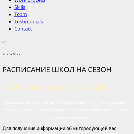
Work process
Skills
Team
Testimonials
Contact
2026-2027
РАСПИСАНИЕ ШКОЛ НА СЕЗОН
РАСПИСАНИЕ школ 2025-2026
Для получения информации об интересующей вас школе и
для записи
в нее
нажмите на кнопку "Подробнее" в строке школы
или перейдите
по ссылке с ее названием.
Для получения информации об интересующей вас