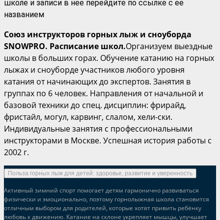
школе и записи в нее перейдите по ссылке с ее
названием
Союз инструкторов горных лыж и сноуборда
SNOWPRO. Расписание школ.
Организуем выездные
школы в больших горах. Обучение катанию на горных
лыжах и сноуборде участников любого уровня
катания от начинающих до экспертов. Занятия в
группах по 6 человек. Направления от начальной и
базовой техники до спец. дисциплин: фрирайд,
фристайл, могул, карвинг, слалом, хели-ски.
Индивидуальные занятия с профессиональными
инструкторами в Москве. Успешная история работы с
2002 г.
Польза горных лыж для детей: здоровье, развитие и уверенность
Активный зимний спорт помогает детям гармонично развиваться
физически и эмоционально, поэтому горнолыжная школа становится
отличным выбором для родителей, которые хотят привить ребёнку
любовь к движению. Катание на склоне укрепляет мышцы, улучшает