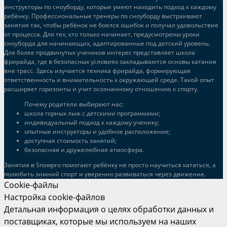
инструкторы по сноуборду, которые умеют находить подход к каждому
ребёнку. Профессиональные тренеры по сноуборду выстраивают
занятия так, чтобы ребёнок не боялся ошибок и получал удовольствие
от процесса. Для тех, кто только начинает, предусмотрены уроки
сноуборда для начинающих, адаптированные под детский уровень.
Для более продвинутых учеников интерес представляет школа
фрирайда, где в безопасных условиях закладываются основы катания
вне трасс. Здесь изучается техника фрирайда, формирующая
ответственность и внимательность к окружающей среде. Такой опыт
расширяет горизонты и учит осознанному отношению к спорту.
Почему родители выбирают нас:
школа горных лыж с детскими программами;
индивидуальный подход к каждому ученику;
опытные инструкторы и удобное расположение;
доступная стоимость занятий;
безопасная и дружелюбная атмосфера.
Занятия в Snowpro помогают ребёнку не просто научиться кататься, а
полюбить зимний спорт и уверенно развиваться через движение.
Cookie-файлы
Настройка cookie-файлов
Детальная информация о целях обработки данных и
поставщиках, которые мы используем на наших